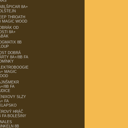
RAS
ABLŠPICAR 8A+
OLŠTEJN
EEP THROATH
B MAGIC WOOD
OBRÁK OD
OSTI 8A+
ABÁK
OGMATIX 8B
LOUP
OST DOBRÁ
ÁRTY 8A+/8B FA
OMÍNKY
LEKTROBOOGIE
A+ MAGIC
OOD
AJNŠMEKR
A+/8B FA
UDICE
ÉNIXOVY SLZY
A+ FA
KLAPSKO
ÉROVÝ HRÁČ
B FA BOLEŠINY
INALES
UNKELN 8B