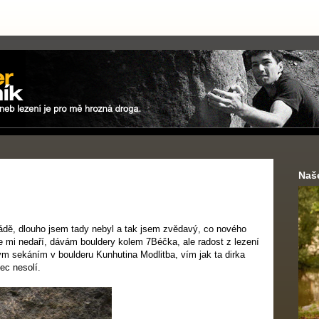
Naš
dě, dlouho jsem tady nebyl a tak jsem zvědavý, co nového
se mi nedaří, dávám bouldery kolem 7Béčka, ale radost z lezení
m sekáním v boulderu Kunhutina Modlitba, vím jak ta dirka
ec nesolí.