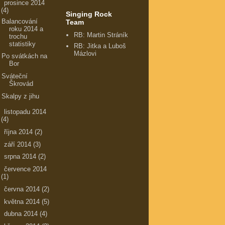
▼
prosince 2014
(4)
Singing Rock
Balancování
Team
roku 2014 a
RB: Martin Stráník
trochu
statistiky
RB: Jitka a Luboš
Mázlovi
Po svátkách na
Bor
Sváteční
Škrovád
Skalpy z jihu
►
listopadu 2014
(4)
►
října 2014
(2)
►
září 2014
(3)
►
srpna 2014
(2)
►
července 2014
(1)
►
června 2014
(2)
►
května 2014
(5)
►
dubna 2014
(4)