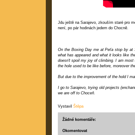
Jdu ještě na Sarajevo, zkouším staré pro mě 
není, po pár hodinách jedem do Chocně.
On the Boxing Day me at Peťa stop by at Šk
what has appeared and what it looks like the
doesn't spoil my joy of climbing. I am most 
the hole used to be like before, moreover th
But due to the improvement of the hold I ma
I go to Sarajevo, trying old projects (enchan
we are off to Choceň.
Vystavil
Štěpa
Žádné komentáře:
Okomentovat