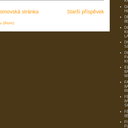
K
D
H
omovská stránka
Starší příspěvek
D
8
u (Atom)
D
K
L
D
S
D
P
K
E
8
W
F
8
R
F
8
S
F
8
F
F