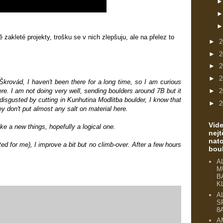
zakleté projekty, trošku se v nich zlepšuju, ale na přelez to
►
2
►
2
►
2
►
2
rovád, I haven't been there for a long time, so I am curious
►
2
re. I am not doing very well, sending boulders around 7B but it
disgusted by cutting in Kunhutina Modlitba boulder, I know that
►
2
ey don't put almost any salt on material here.
Vid
ke a new things, hopefully a logical one.
nejt
nat
ted for me), I improve a bit but no climb-over. After a few hours
bou
A
M
B
K
A
S
8
A