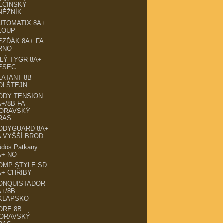
ĚČÍNSKÝ
NĚŽNÍK
UTOMATIX 8A+
LOUP
EZĎÁK 8A+ FA
RNO
ÍLÝ TYGR 8A+
ESEC
LATANT 8B
OLŠTEJN
ODY TENSION
A+/8B FA
ORAVSKÝ
RAS
ODYGUARD 8A+
A VYŠŠÍ BROD
üdös Patkany
A+ NO
OMP STYLE SD
A+ CHŘIBY
ONQUISTADOR
A+/8B
KLAPSKO
ORE 8B
ORAVSKÝ