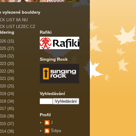
e vylezené bouldery
ICK LIST 8A.NU
ICK LIST LEZEC.CZ
ldering
Rafiki
026
(15)
025
(27)
024
(32)
Singing Rock
023
(20)
022
(26)
021
(24)
020
(25)
Vyhledávání
019
(24)
018
(34)
017
(45)
Profil
016
(38)
J
015
(37)
Štěpa
014
(38)