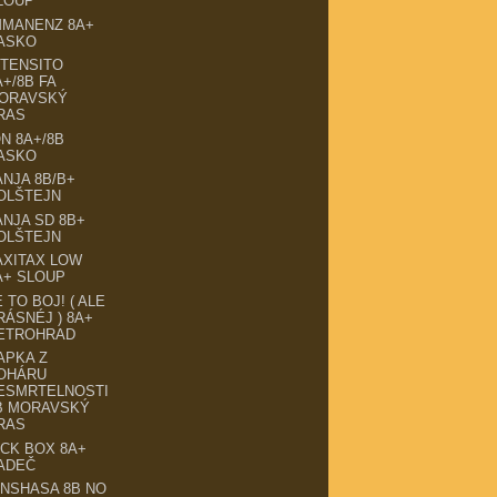
LOUP
MMANENZ 8A+
ASKO
NTENSITO
A+/8B FA
ORAVSKÝ
RAS
ON 8A+/8B
ASKO
ANJA 8B/B+
OLŠTEJN
ANJA SD 8B+
OLŠTEJN
AXITAX LOW
A+ SLOUP
E TO BOJ! ( ALE
RÁSNÉJ ) 8A+
ETROHRAD
APKA Z
OHÁRU
ESMRTELNOSTI
B MORAVSKÝ
RAS
ICK BOX 8A+
ADEČ
INSHASA 8B NO