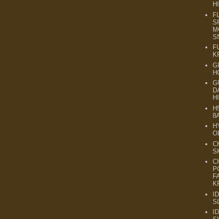
H
F
S
M
S
F
K
G
H
G
D
H
H
8
H
O
C
S
C
P
F
K
I
S
I