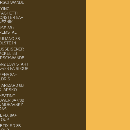
IRSCHWANDE
LYING
PAGHETTI
ONSTER 8A+
NĚŽNÍK
USE 8B+
REMSTAL
IULIANO 8B
OLŠTEJN
USSEISENER
ACKEL 8B
IRSCHWANDE
5N2 LOW START
A+/8B FA SLOUP
YENA 8A+
LDŘÍŠ
HARIZARD 8B
KLAPSKO
HEATING
OWER 8A+/8B
A MORAVSKÝ
RAS
DEFIX 8A+
LOUP
DEFIX SD 8B