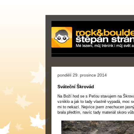
pondělí 29. prosince 2014
Sváteční Škrovád
Na Boží hod se s Peťou stavujem na Škrová
vzniklo a jak to tady vlastně vypadá, moc 
mi to nekazí. Nejvíce jsem znechucen jasný
brala předtím, navíc tady materiál skoro vůb