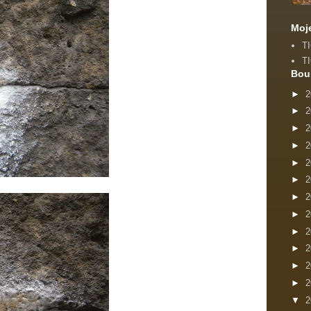
Moj
T
T
Bou
►
2
►
2
►
2
►
2
►
2
►
2
►
2
►
2
►
2
►
2
►
2
►
2
▼
2