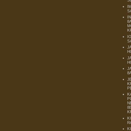
S
I
S
I
8
M
K
I
S
J
H
J
H
J
8
J
K
P
K
P
N
8
K
K
R
K