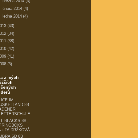
►
března 2014
(3)
►
února 2014
(4)
►
ledna 2014
(4)
013
(43)
012
(34)
011
(38)
010
(42)
009
(41)
008
(3)
ea z mých
ěžších
očených
lderů
LICE IM
USKELLAND 8B
ADENER
LETTERSCHULE
LL BLACKS 8B,
PRINGBOKS
A+ FA DRŽKOVÁ
MBRA SD 8B