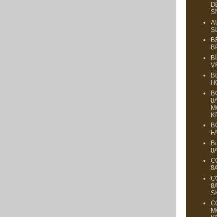
D
S
A
S
B
B
B
V
B
H
B
8
M
K
B
F
B
8
C
8
C
8
S
C
M